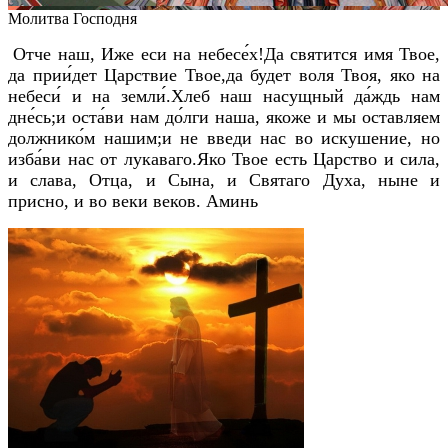
Молитва Господня
Отче наш, Иже еси на небесе́х!Да святится имя Твое,
да прии́дет Царствие Твое,да будет воля Твоя, яко на
небеси́ и на земли́.Хлеб наш насущный да́ждь нам
дне́сь;и оста́ви нам до́лги наша, якоже и мы оставляем
должнико́м нашим;и не введи нас во искушение, но
изба́ви нас от лукаваго.Яко Твое есть Царство и сила,
и слава, Отца, и Сына, и Святаго Духа, ныне и
присно, и во веки веков. Аминь