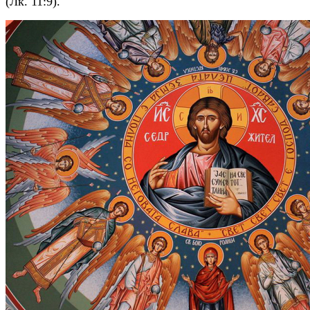
(Лк. 11:9).