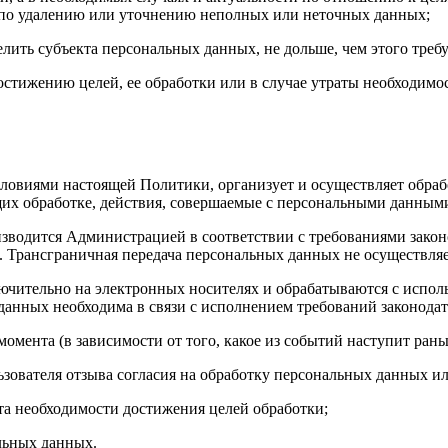
 по удалению или уточнению неполных или неточных данных;
лить субъекта персональных данных, не дольше, чем этого тре
стижению целей, ее обработки или в случае утраты необходимос
иями настоящей Политики, организует и осуществляет обработ
их обработке, действия, совершаемые с персональными данным
ится Администрацией в соответствии с требованиями законод
 Трансграничная передача персональных данных не осуществляе
тельно на электронных носителях и обрабатываются с исполь
данных необходима в связи с исполнением требований законодате
нта (в зависимости от того, какое из событий наступит рань
зователя отзыва согласия на обработку персональных данных и
та необходимости достижения целей обработки;
альных данных.