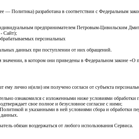
ее — Политика) разработана в соответствии с Федеральным зак
и Индивидуальным предпринимателем Петровым-Цивильским Дми
- Сайт);
 обрабатываемых персональных
ных;
нальных данных при поступлении от них обращений.
 значении, в котором они приведены в Федеральном законе «О п
т ему лично и(или) им получено согласи от субъекта персонал
ательно ознакомился с изложенными ниже условиями обработки 
дтверждает свое полное и безусловное согласие с ними;
й Политикой и указанными в ней условиями сбора и обработки 
 данных.
атель обязан воздержаться от любого использования Сервиса.