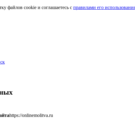
тку файлов cookie и соглашаетесь с
правилами его использовани
ск
нных
айта
https://onlinemolitva.ru