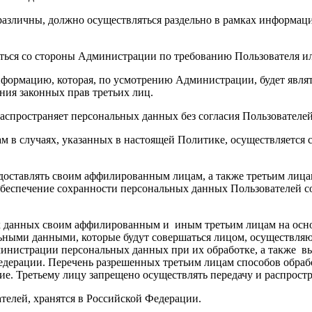
различны, должно осуществляться раздельно в рамках информац
 со стороны Администрации по требованию Пользователя или
мацию, которая, по усмотрению Администрации, будет являть
ния законных прав третьих лиц.
ространяет персональных данных без согласия Пользователей,
ам в случаях, указанных в настоящей Политике, осуществляетс
едоставлять своим аффилированным лицам, а также третьим лица
а обеспечение сохранности персональных данных Пользователе
ых данных своим аффилированным и иным третьим лицам на осн
ными данными, которые будут совершаться лицом, осуществляющ
инистрации персональных данных при их обработке, а также вы
дерации. Перечень разрешенных третьим лицам способов обрабо
ние. Третьему лицу запрещено осуществлять передачу и распрос
телей, хранятся в Российской Федерации.